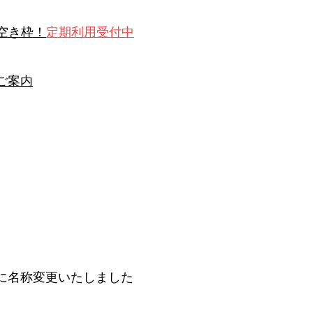
空き枠！
定期利用受付中
ーのご案内
 SHIBUYA」に名称変更いたしました