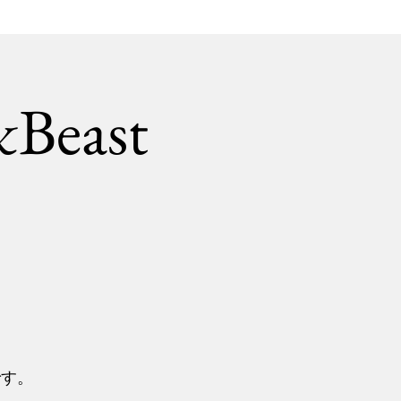
&Beast
、
です。