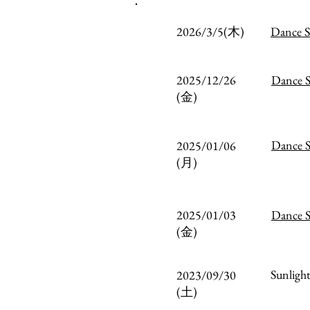
2026/3/5(木)
Dance 
2025/12/26
Dance
(金)
Dance
2025/01/06
(月)
2025/01/03
Dance 
(金)
Sunli
2023/09/30
(土)